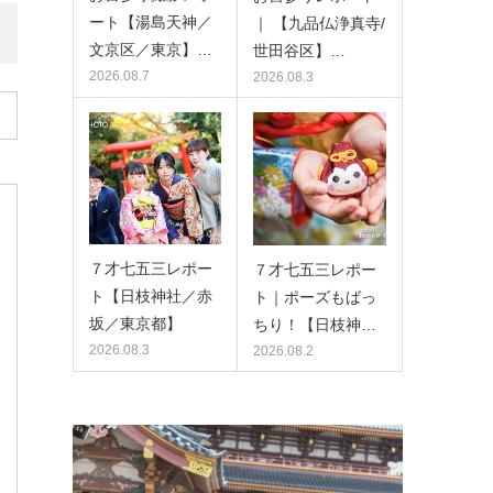
ート【湯島天神／
｜ 【九品仏浄真寺/
文京区／東京】…
世田谷区】…
2026.08.7
2026.08.3
７才七五三レポー
７才七五三レポー
ト【日枝神社／赤
ト｜ポーズもばっ
坂／東京都】
ちり！【日枝神…
2026.08.3
2026.08.2