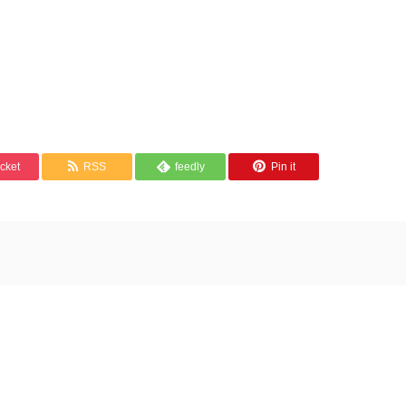
cket
RSS
feedly
Pin it