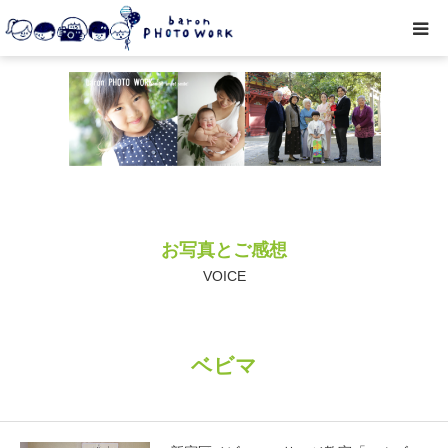
撮影プラン
私たちについて
オプション
お写真とご感想
● お写真とご感想
VOICE
レッスン/撮影会
ベビマ
取材・企業・オーナーさま
ご予約