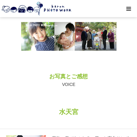
撮影プラン
私たちについて
オプション
お写真とご感想
● お写真とご感想
VOICE
レッスン/撮影会
水天宮
取材・企業・オーナーさま
ご予約