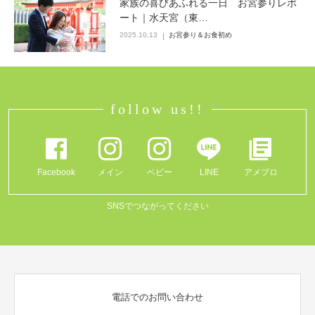
家族の喜びあふれる一日 お宮参りレポ
ート｜水天宮（東…
Q&A
2025.10.13
お宮参り＆お食初め
follow us!!
Facebook
メイン
ベビー
LINE
アメブロ
SNSでつながってください
電話でのお問い合わせ