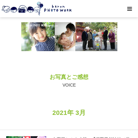
撮影プラン
私たちについて
オプション
お写真とご感想
● お写真とご感想
VOICE
レッスン/撮影会
2021年 3月
取材・企業・オーナーさま
ご予約