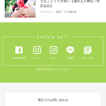
七五三と１０才祝い【瀬田玉川神社／世
田谷区】
Q&A
2021.03.4
七五三
,
１/２成人式
follow us!!
Facebook
メイン
ベビー
LINE
アメブロ
SNSでつながってください
電話でのお問い合わせ