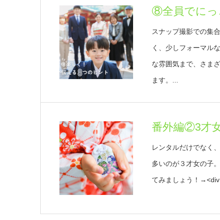
⑧全員でにっ
スナップ撮影での集合
く、少しフォーマル
な雰囲気まで、さま
ます。...
番外編②3才
レンタルだけでなく
多いのが３才女の子
てみましょう！→<div sty