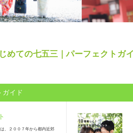
じめての七五三｜パーフェクトガ
トガイド
ト
では、２００７年から都内近郊