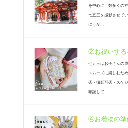
を中心に、数多くの
七五三を撮影させて
にうか...
②お祝いする
七五三はお子さんの
スムーズに楽しむた
否・撮影可否・スケ
確認して...
④お着物の準