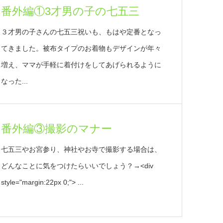
番外編①3才男の子の七五三
３才男の子さんの七五三祝いも、もはや定番となっ
てきました。被布タイプのお着物もデザインが年々
増え、ママが手軽に着付けをしてあげられるように
なった...
番外編③撮影のマナー
七五三やお宮参り、神社やお寺で撮影する場合は、
どんなことに気をつけたらいいでしょう？→<div
style="margin:22px 0;"> ...