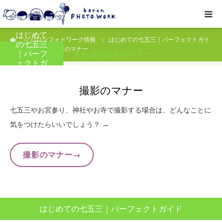
はじめて
ーム
バロンフォトワーク情報
はじめての七五三｜パーフェクトガイ
撮影プラン
の七五三
ド
番外編③撮影のマナー
｜パーフ
番外編③撮影のマナー
ェクトガ
私たちについて
イド
撮影のマナー
オプション
七五三やお宮参り、神社やお寺で撮影する場合は、どんなことに
気をつけたらいいでしょう？ →
● お写真とご感想
撮影のマナー→
レッスン/撮影会
取材・企業・オーナーさま
はじめての七五三｜パーフェクトガイド
ご予約