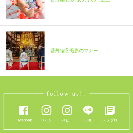
番外編③撮影のマナー
follow us!!
Facebook
メイン
ベビー
LINE
アメブロ