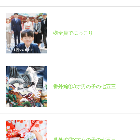
⑧全員でにっこり
番外編①3才男の子の七五三
番外編②3才女の子の七五三