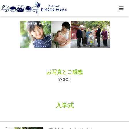
撮影プラン
私たちについて
オプション
お写真とご感想
● お写真とご感想
VOICE
レッスン/撮影会
入学式
取材・企業・オーナーさま
ご予約