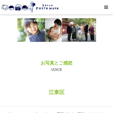
撮影プラン
私たちについて
オプション
お写真とご感想
● お写真とご感想
VOICE
レッスン/撮影会
江東区
取材・企業・オーナーさま
ご予約