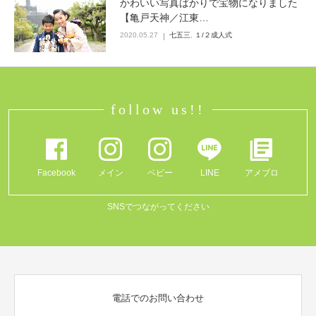
かわいい写真ばかりで宝物になりました
【亀戸天神／江東…
Q&A
2020.05.27
七五三
,
１/２成人式
follow us!!
Facebook
メイン
ベビー
LINE
アメブロ
SNSでつながってください
電話でのお問い合わせ