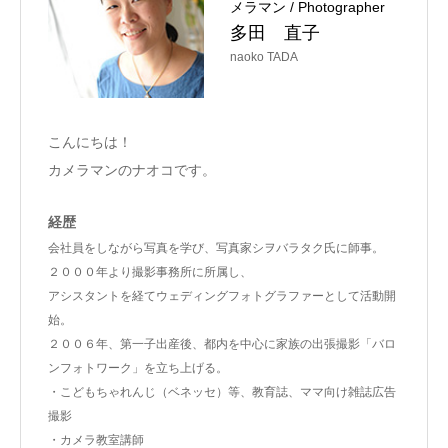
メラマン / Photographer
多田 直子
Q&A
naoko TADA
こんにちは！
カメラマンのナオコです。
経歴
会社員をしながら写真を学び、写真家シヲバラタク氏に師事。
２０００年より撮影事務所に所属し、
アシスタントを経てウェディングフォトグラファーとして活動開
始。
２００６年、第一子出産後、都内を中心に家族の出張撮影「バロ
ンフォトワーク」を立ち上げる。
・こどもちゃれんじ（ベネッセ）等、教育誌、ママ向け雑誌広告
撮影
・カメラ教室講師