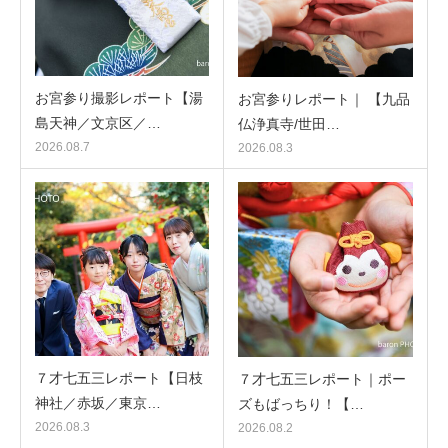
お宮参り撮影レポート【湯
お宮参りレポート｜ 【九品
島天神／文京区／…
仏浄真寺/世田…
2026.08.7
2026.08.3
７才七五三レポート【日枝
７才七五三レポート｜ポー
神社／赤坂／東京…
ズもばっちり！【…
2026.08.3
2026.08.2