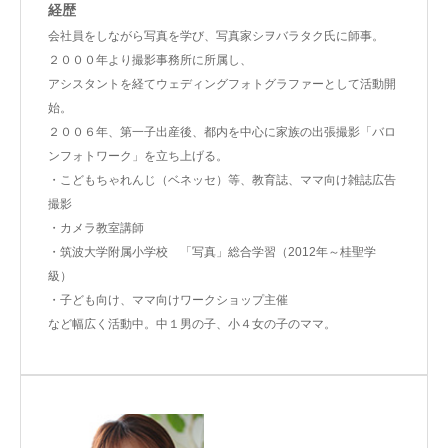
経歴
会社員をしながら写真を学び、写真家シヲバラタク氏に師事。
２０００年より撮影事務所に所属し、
アシスタントを経てウェディングフォトグラファーとして活動開
始。
２００６年、第一子出産後、都内を中心に家族の出張撮影「バロ
ンフォトワーク」を立ち上げる。
・こどもちゃれんじ（ベネッセ）等、教育誌、ママ向け雑誌広告
撮影
・カメラ教室講師
・筑波大学附属小学校 「写真」総合学習（2012年～桂聖学
級）
・子ども向け、ママ向けワークショップ主催
など幅広く活動中。中１男の子、小４女の子のママ。