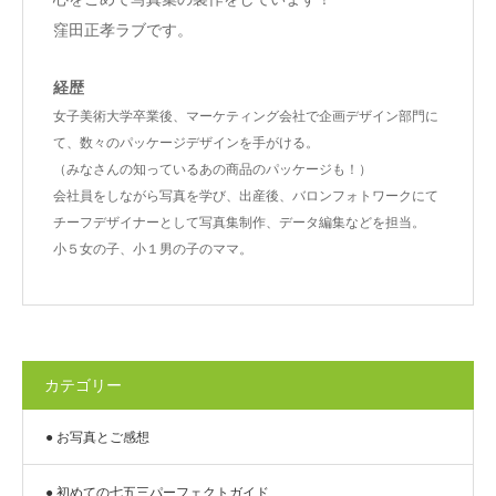
窪田正孝ラブです。
経歴
女子美術大学卒業後、マーケティング会社で企画デザイン部門に
て、数々のパッケージデザインを手がける。
（みなさんの知っているあの商品のパッケージも！）
会社員をしながら写真を学び、出産後、バロンフォトワークにて
チーフデザイナーとして写真集制作、データ編集などを担当。
小５女の子、小１男の子のママ。
カテゴリー
● お写真とご感想
● 初めての七五三パーフェクトガイド