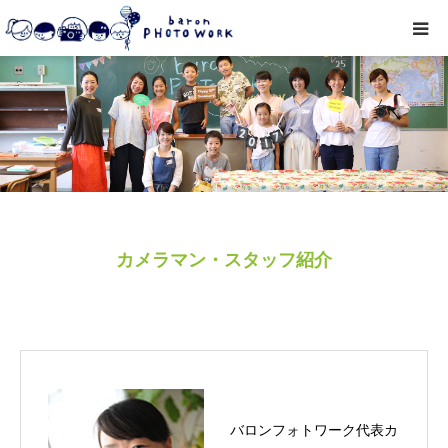
撮影プラン
私たちについて
オプション
● お写真とご感想
カメラマン・スタッフ紹介
レッスン/撮影会
取材・企業・オーナーさま
ご予約
バロンフォトワーク代表カ