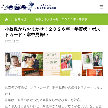
ーム
お知らせ
小枚数からおまかせ！２０２６年・年賀状・…
撮影プラン
小枚数からおまかせ！２０２６年・年賀状・ポス
トカード・寒中見舞い
私たちについて
2025.11.25
オプション
● お写真とご感想
レッスン/撮影会
2026年の年賀状、ポストカード、寒中見舞いの受付をスタートしまし
取材・企業・オーナーさま
た！
今年はご要望の多かった２０枚からの小枚数にも対応。
ご予約
たくさんは出さないけど、親戚やごく親しい方にが送りたいな、と言