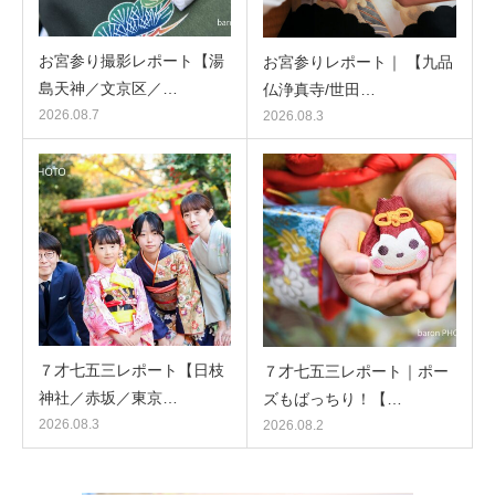
お宮参り撮影レポート【湯
お宮参りレポート｜ 【九品
島天神／文京区／…
仏浄真寺/世田…
2026.08.7
2026.08.3
７才七五三レポート【日枝
７才七五三レポート｜ポー
神社／赤坂／東京…
ズもばっちり！【…
2026.08.3
2026.08.2