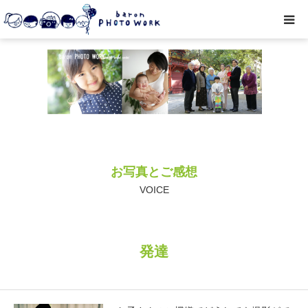
撮影プラン
私たちについて
オプション
お写真とご感想
● お写真とご感想
VOICE
レッスン/撮影会
発達
取材・企業・オーナーさま
ご予約