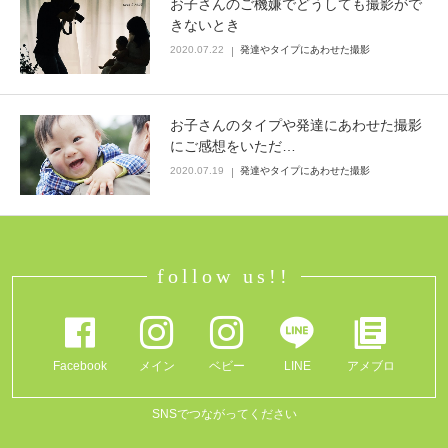
お子さんのご機嫌でどうしても撮影がで
きないとき
Q&A
2020.07.22
発達やタイプにあわせた撮影
お子さんのタイプや発達にあわせた撮影
にご感想をいただ…
2020.07.19
発達やタイプにあわせた撮影
follow us!!
Facebook
メイン
ベビー
LINE
アメブロ
SNSでつながってください