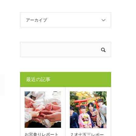
アーカイブ
最近の記事
お宮参りレポート
７才七五三レポー