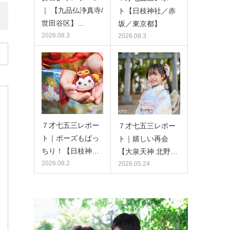
｜ 【九品仏浄真寺/
ト【日枝神社／赤
世田谷区】…
坂／東京都】
2026.08.3
2026.08.3
７才七五三レポー
７才七五三レポー
ト｜ポーズもばっ
ト｜嬉しい再会
ちり！【日枝神…
【大泉天神 北野…
2026.08.2
2026.05.24