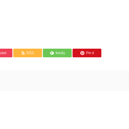
cket
RSS
feedly
Pin it