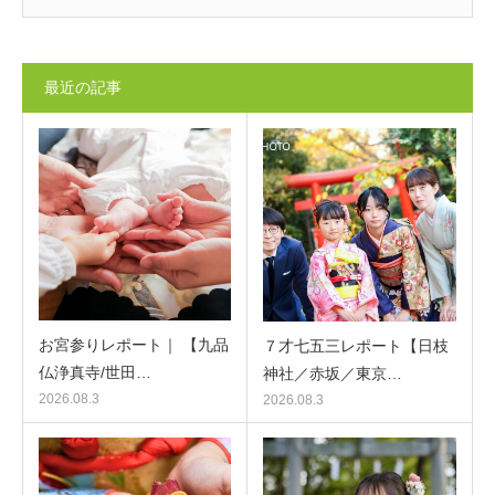
最近の記事
お宮参りレポート｜ 【九品
７才七五三レポート【日枝
仏浄真寺/世田…
神社／赤坂／東京…
2026.08.3
2026.08.3