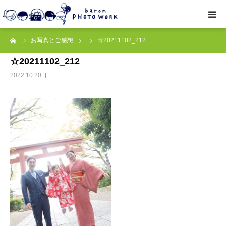
ーム
お写真とご感想
☆20211102_212
撮影プラン
☆20211102_212
私たちについて
2022.10.20
オプション
● お写真とご感想
レッスン/撮影会
取材・企業・オーナーさま
ご予約