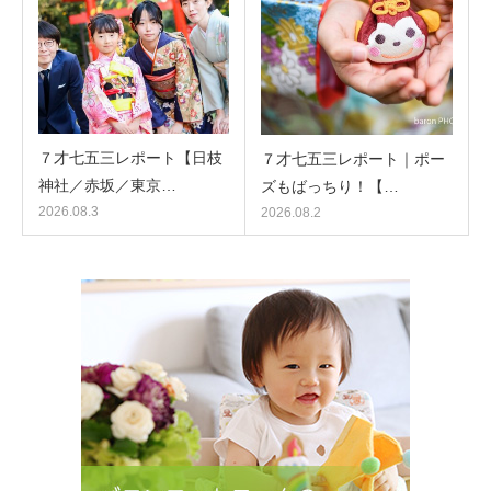
７才七五三レポート【日枝
７才七五三レポート｜ポー
神社／赤坂／東京…
ズもばっちり！【…
2026.08.3
2026.08.2