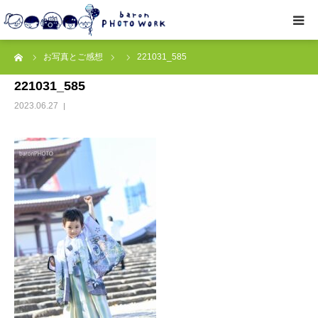
ーム
お写真とご感想
221031_585
撮影プラン
221031_585
私たちについて
2023.06.27
オプション
● お写真とご感想
レッスン/撮影会
取材・企業・オーナーさま
ご予約