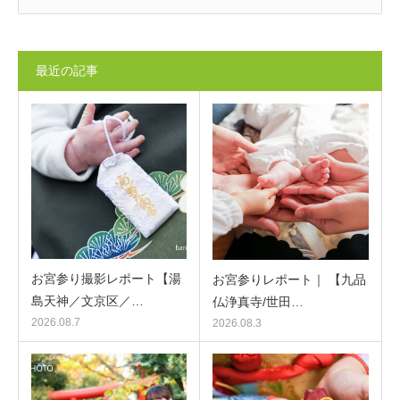
最近の記事
お宮参り撮影レポート【湯
お宮参りレポート｜ 【九品
島天神／文京区／…
仏浄真寺/世田…
2026.08.7
2026.08.3