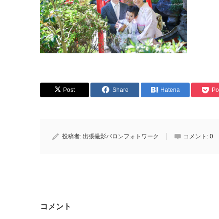
Post
Share
Hatena
Po
投稿者:
出張撮影バロンフォトワーク
コメント:
0
コメント