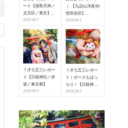
ート【湯島天神／
｜ 【九品仏浄真寺/
文京区／東京】…
世田谷区】…
2026.08.7
2026.08.3
７才七五三レポー
７才七五三レポー
ト【日枝神社／赤
ト｜ポーズもばっ
坂／東京都】
ちり！【日枝神…
2026.08.3
2026.08.2