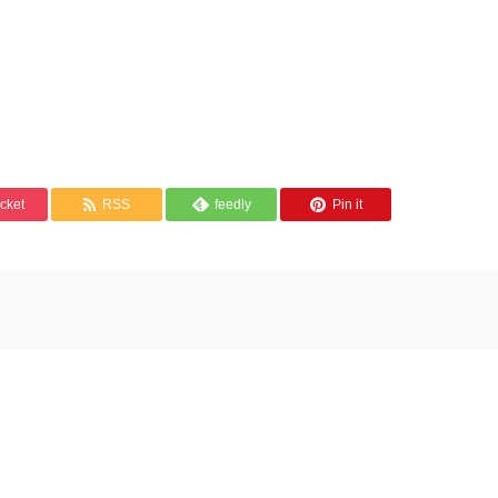
cket
RSS
feedly
Pin it