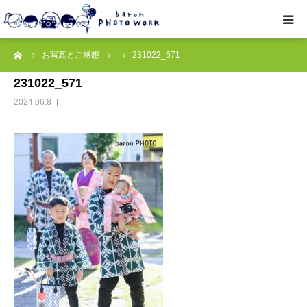
ーム
お写真とご感想
231022_571
撮影プラン
231022_571
私たちについて
2024.06.8
オプション
● お写真とご感想
レッスン/撮影会
取材・企業・オーナーさま
ご予約