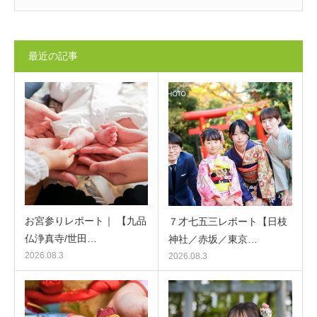
最近の記事
お宮参りレポート｜ 【九品
７才七五三レポート【日枝
仏浄真寺/世田…
神社／赤坂／東京…
2026.08.3
2026.08.3