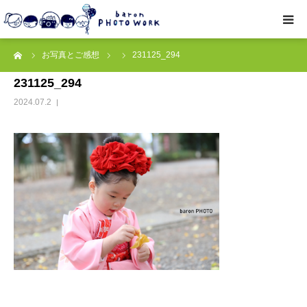
ーム
お写真とご感想
231125_294
撮影プラン
231125_294
私たちについて
2024.07.2
オプション
● お写真とご感想
レッスン/撮影会
取材・企業・オーナーさま
ご予約