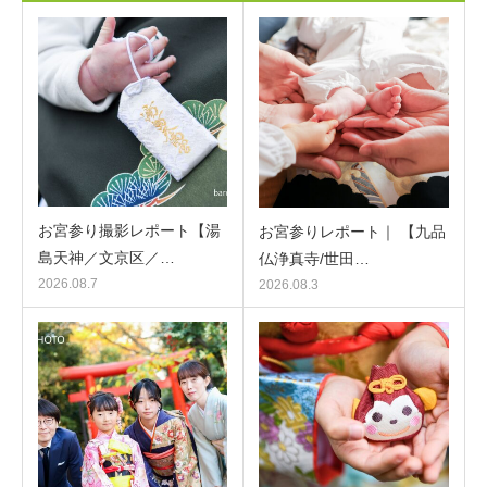
お宮参り撮影レポート【湯
お宮参りレポート｜ 【九品
島天神／文京区／…
仏浄真寺/世田…
2026.08.7
2026.08.3