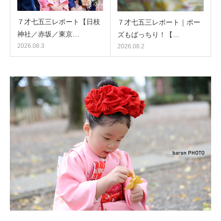
７才七五三レポート【日枝
７才七五三レポート｜ポー
神社／赤坂／東京…
ズもばっちり！【…
2026.08.3
2026.08.2