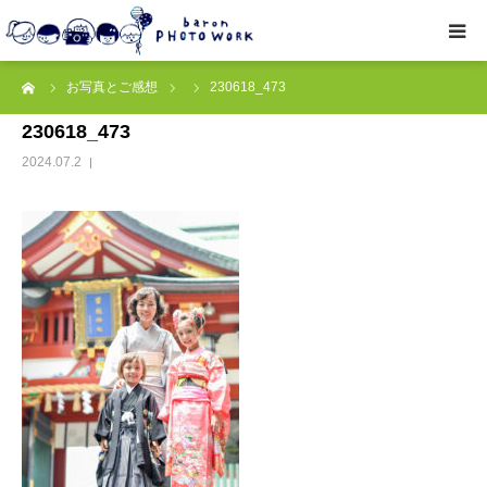
ーム
お写真とご感想
230618_473
撮影プラン
230618_473
私たちについて
2024.07.2
オプション
● お写真とご感想
レッスン/撮影会
取材・企業・オーナーさま
ご予約