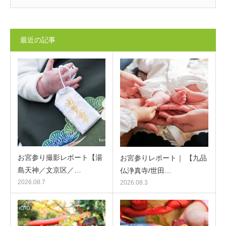
最近の記事
お宮参り撮影レポート【湯
お宮参りレポート｜ 【九品
島天神／文京区／…
仏浄真寺/世田…
2026.08.7
2026.08.3