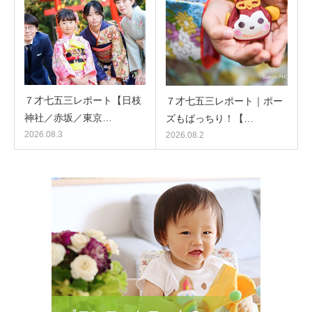
７才七五三レポート【日枝
７才七五三レポート｜ポー
神社／赤坂／東京…
ズもばっちり！【…
2026.08.3
2026.08.2