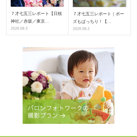
７才七五三レポート【日枝
７才七五三レポート｜ポー
神社／赤坂／東京…
ズもばっちり！【…
2026.08.3
2026.08.2