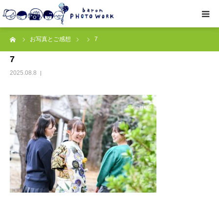
ーム
お写真とご感想
7
撮影プラン
7
私たちについて
2025.08.8
オプション
● お写真とご感想
レッスン/撮影会
取材・企業・オーナーさま
ご予約