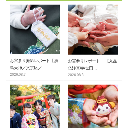
お宮参り撮影レポート【湯
お宮参りレポート｜ 【九品
島天神／文京区／…
仏浄真寺/世田…
2026.08.7
2026.08.3