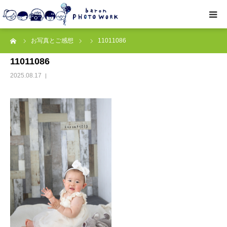
ーム
お写真とご感想
11011086
撮影プラン
11011086
私たちについて
2025.08.17
オプション
● お写真とご感想
レッスン/撮影会
取材・企業・オーナーさま
ご予約