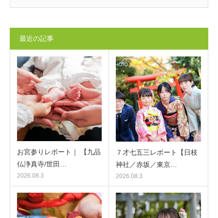
最近の記事
お宮参りレポート｜ 【九品
７才七五三レポート【日枝
仏浄真寺/世田…
神社／赤坂／東京…
2026.08.3
2026.08.3