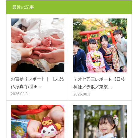
最近の記事
お宮参りレポート｜ 【九品
７才七五三レポート【日枝
仏浄真寺/世田…
神社／赤坂／東京…
2026.08.3
2026.08.3