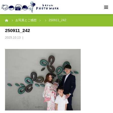
ーム
お写真とご感想
250911_242
撮影プラン
250911_242
私たちについて
2025.10.13
オプション
● お写真とご感想
レッスン/撮影会
取材・企業・オーナーさま
ご予約