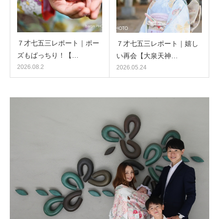
７才七五三レポート｜ポー
７才七五三レポート｜嬉し
ズもばっちり！【…
い再会【大泉天神…
2026.08.2
2026.05.24