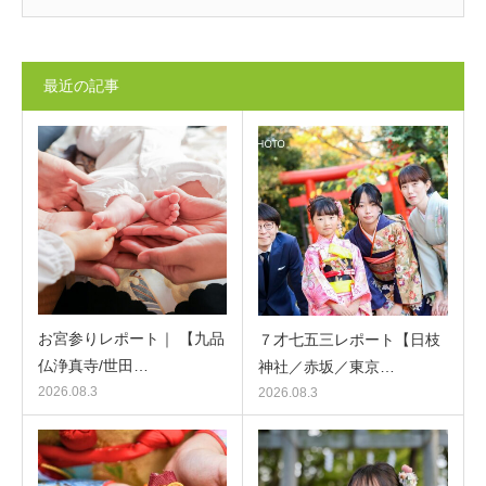
最近の記事
お宮参りレポート｜ 【九品
７才七五三レポート【日枝
仏浄真寺/世田…
神社／赤坂／東京…
2026.08.3
2026.08.3