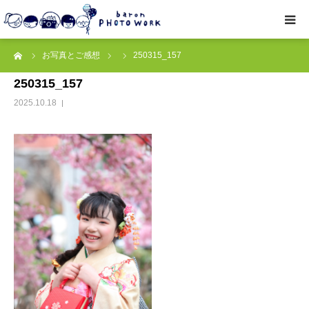
ーム
お写真とご感想
250315_157
撮影プラン
250315_157
私たちについて
2025.10.18
オプション
● お写真とご感想
レッスン/撮影会
取材・企業・オーナーさま
ご予約