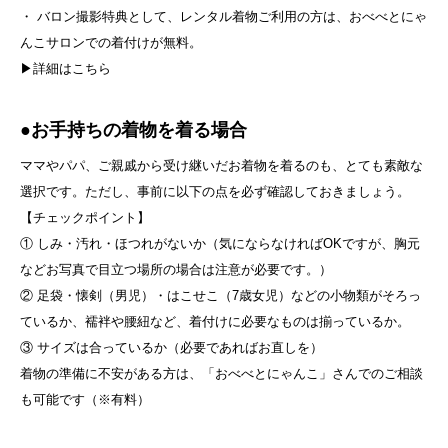
・ バロン撮影特典として、レンタル着物ご利用の方は、おべべとにゃ
んこサロンでの着付けが無料。
▶
詳細はこちら
●お手持ちの着物を着る場合
ママやパパ、ご親戚から受け継いだお着物を着るのも、とても素敵な
選択です。ただし、事前に以下の点を必ず確認しておきましょう。
【チェックポイント】
① しみ・汚れ・ほつれがないか（気にならなければOKですが、胸元
などお写真で目立つ場所の場合は注意が必要です。）
② 足袋・懐剣（男児）・はこせこ（7歳女児）などの小物類がそろっ
ているか、襦袢や腰紐など、着付けに必要なものは揃っているか。
③ サイズは合っているか（必要であればお直しを）
着物の準備に不安がある方は、「おべべとにゃんこ」さんでのご相談
も可能です（※有料）