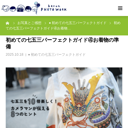
ーム
お写真とご感想
● 初めての七五三パーフェクトガイド
初め
撮影プラン
ての七五三パーフェクトガイド④お着物…
初めての七五三パーフェクトガイド④お着物の準
私たちについて
備
2025.10.18
● 初めての七五三パーフェクトガイド
オプション
● お写真とご感想
レッスン/撮影会
取材・企業・オーナーさま
ご予約