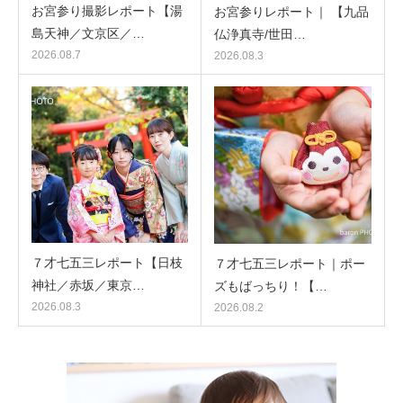
お宮参り撮影レポート【湯
お宮参りレポート｜ 【九品
島天神／文京区／…
仏浄真寺/世田…
2026.08.7
2026.08.3
７才七五三レポート【日枝
７才七五三レポート｜ポー
神社／赤坂／東京…
ズもばっちり！【…
2026.08.3
2026.08.2