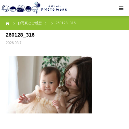
ーム
お写真とご感想
260128_316
撮影プラン
260128_316
私たちについて
2026.03.7
オプション
● お写真とご感想
レッスン/撮影会
取材・企業・オーナーさま
ご予約