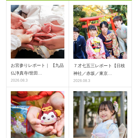
お宮参りレポート｜ 【九品
７才七五三レポート【日枝
仏浄真寺/世田…
神社／赤坂／東京…
2026.08.3
2026.08.3