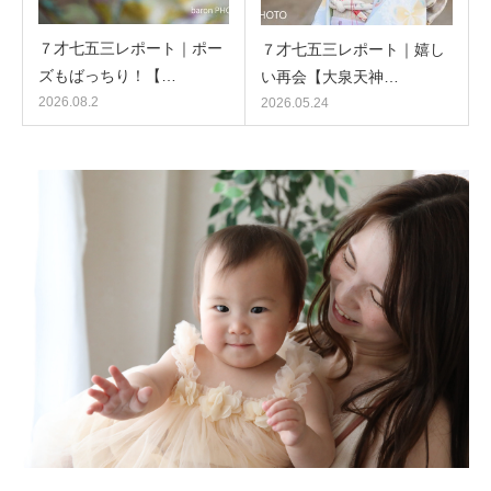
７才七五三レポート｜ポー
７才七五三レポート｜嬉し
ズもばっちり！【…
い再会【大泉天神…
2026.08.2
2026.05.24