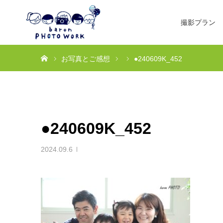
撮影プラン
ホーム
お写真とご感想
●240609K_452
●240609K_452
2024.09.6