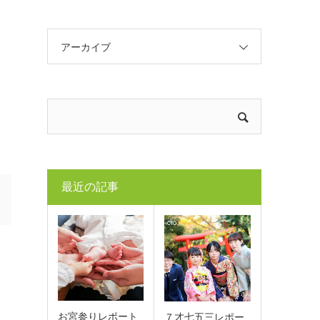
アーカイブ
最近の記事
お宮参りレポート
７才七五三レポー