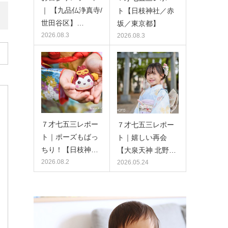
｜ 【九品仏浄真寺/
ト【日枝神社／赤
世田谷区】…
坂／東京都】
2026.08.3
2026.08.3
７才七五三レポー
７才七五三レポー
ト｜ポーズもばっ
ト｜嬉しい再会
ちり！【日枝神…
【大泉天神 北野…
2026.08.2
2026.05.24