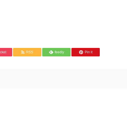
cket
RSS
feedly
Pin it