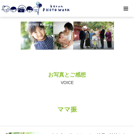
撮影プラン
私たちについて
オプション
お写真とご感想
● お写真とご感想
VOICE
レッスン/撮影会
ママ振
取材・企業・オーナーさま
ご予約