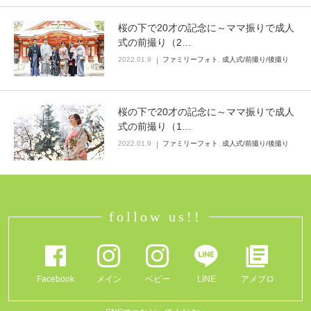
桜の下で20才の記念に～ママ振りで成人
式の前撮り（2…
2022.01.9
ファミリーフォト
,
成人式/前撮り/後撮り
桜の下で20才の記念に～ママ振りで成人
式の前撮り（1…
2022.01.9
ファミリーフォト
,
成人式/前撮り/後撮り
follow us!!
Facebook
メイン
ベビー
LINE
アメブロ