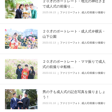
２０才のポートレート・地元の神社さま
で成人式の前撮り…
Q&A
2025.08.15
ファミリーフォト
,
成人式/前撮り/後撮り
２０才のポートレート・成人式＠横浜・
山下公園
2023.02.13
ファミリーフォト
,
成人式/前撮り/後撮り
２０才のポートレート・ママ振りで成人
式の前撮り＠船橋…
2023.02.11
ファミリーフォト
,
成人式/前撮り/後撮り
男の子も成人式の記念写真を撮りましょ
う！
2022.01.10
ファミリーフォト
,
成人式/前撮り/後撮り