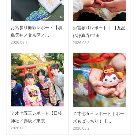
お宮参り撮影レポート【湯
お宮参りレポート｜ 【九品
島天神／文京区／…
仏浄真寺/世田…
2026.08.7
2026.08.3
７才七五三レポート【日枝
７才七五三レポート｜ポー
神社／赤坂／東京…
ズもばっちり！【…
2026.08.3
2026.08.2