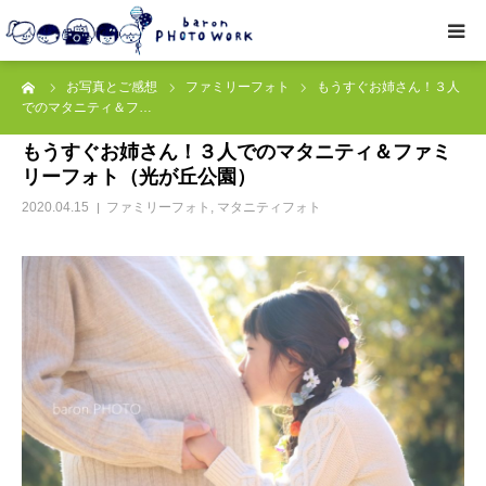
ーム
お写真とご感想
ファミリーフォト
もうすぐお姉さん！３人
撮影プラン
でのマタニティ＆フ…
もうすぐお姉さん！３人でのマタニティ＆ファミ
私たちについて
リーフォト（光が丘公園）
2020.04.15
ファミリーフォト
,
マタニティフォト
オプション
● お写真とご感想
レッスン/撮影会
取材・企業・オーナーさま
ご予約