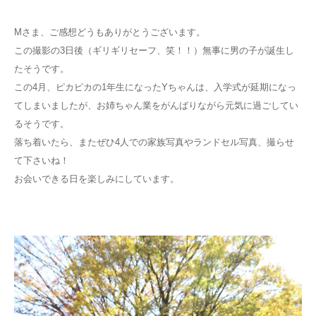
M
さま、ご感想どうもありがとうございます。
この撮影の
3
日後（ギリギリセーフ、笑！！）無事に男の子が誕生し
たそうです。
この
4
月、ピカピカの
1
年生になった
Y
ちゃんは、入学式が延期になっ
てしまいましたが、お姉ちゃん業をがんばりながら元気に過ごしてい
るそうです。
落ち着いたら、またぜひ
4
人での家族写真やランドセル写真、撮らせ
て下さいね！
お会いできる日を楽しみにしています。