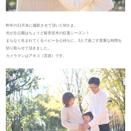
Q&A
昨年の
11
月末に撮影させて頂いた
M
さま。
光が丘公園はちょうど銀杏並木の紅葉シーズン！
まもなく生まれてくるベビーを心待ちに、
3
人で過ごす貴重な時間を
切り取らせて頂きました。
カメラマンはアキコ（宮原）です。