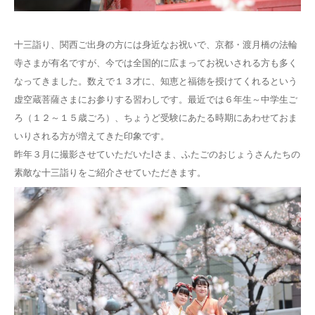
Q&A
十三詣り、関西ご出身の方には身近なお祝いで、京都・渡月橋の法輪
寺さまが有名ですが、今では全国的に広まってお祝いされる方も多く
なってきました。数えで１３才に、知恵と福徳を授けてくれるという
虚空蔵菩薩さまにお参りする習わしです。最近では６年生～中学生ご
ろ（１２～１５歳ごろ）、ちょうど受験にあたる時期にあわせておま
いりされる方が増えてきた印象です。
昨年３月に撮影させていただいたIさま、ふたごのおじょうさんたちの
素敵な十三詣りをご紹介させていただきます。