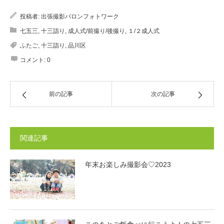
投稿者:
出張撮影バロンフォトワーク
七五三
,
十三詣り
,
成人式/前撮り/後撮り
,
１/２成人式
ふたご
,
十三詣り
,
品川区
コメント:
0
前の記事
次の記事
関連記事
年末お楽しみ撮影会♡2023