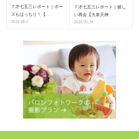
７才七五三レポート｜ポー
７才七五三レポート｜嬉し
ズもばっちり！【…
い再会【大泉天神…
2026.08.2
2026.05.24