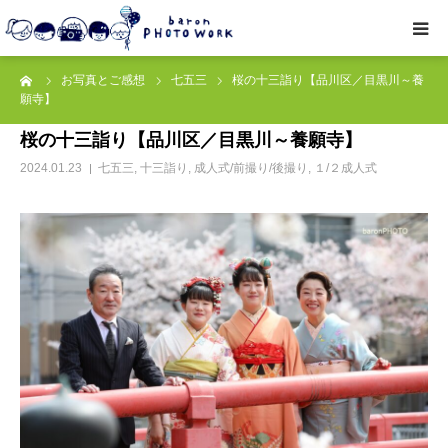
ーム
お写真とご感想
七五三
桜の十三詣り【品川区／目黒川～養
撮影プラン
願寺】
桜の十三詣り【品川区／目黒川～養願寺】
私たちについて
2024.01.23
七五三
,
十三詣り
,
成人式/前撮り/後撮り
,
１/２成人式
オプション
● お写真とご感想
レッスン/撮影会
取材・企業・オーナーさま
ご予約