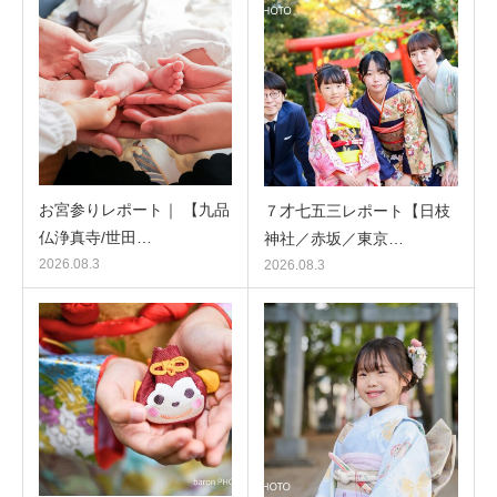
お宮参りレポート｜ 【九品
７才七五三レポート【日枝
仏浄真寺/世田…
神社／赤坂／東京…
2026.08.3
2026.08.3