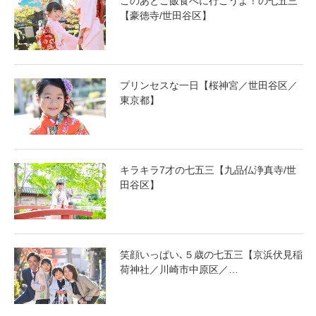
このあとご飯食べに行こうよ！の七五三
【豪徳寺/世田谷区】
プリンセスな一日【桜神宮／世田谷区／
東京都】
キラキラ7才の七五三【九品仏浄真寺/世
田谷区】
笑顔いっぱい､５歳の七五三【京浜伏見稲
荷神社／川崎市中原区／…