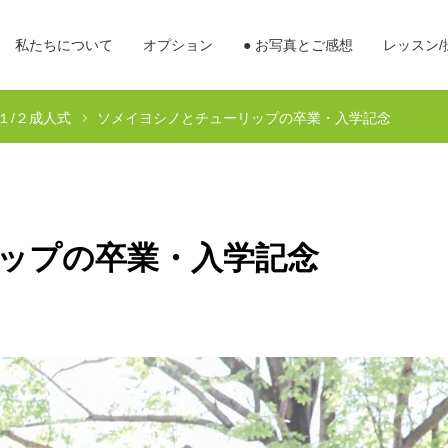
私たちについて
オプション
● お写真とご感想
レッスン/
１/２成人式
ソメイヨシノとチューリップの卒業・入学記念
ップの卒業・入学記念