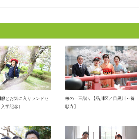
制服とお気に入りランドセ
桜の十三詣り【品川区／目黒川～養
＆入学記念）
願寺】