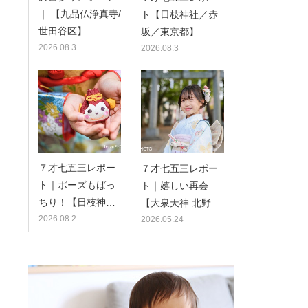
｜ 【九品仏浄真寺/
ト【日枝神社／赤
世田谷区】…
坂／東京都】
2026.08.3
2026.08.3
７才七五三レポー
７才七五三レポー
ト｜ポーズもばっ
ト｜嬉しい再会
ちり！【日枝神…
【大泉天神 北野…
2026.08.2
2026.05.24