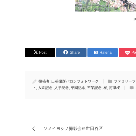
Post
Share
Hatena
Po
投稿者:
出張撮影バロンフォトワーク
ファミリーフ
ト
,
入園記念
,
入学記念
,
卒園記念
,
卒業記念
,
桜
,
河津桜
ソメイヨシノ撮影会＠世田谷区