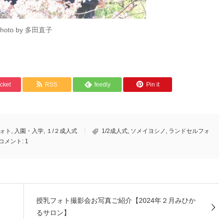
photo by 多田直子
cket
RSS
feedly
Pin it
ォト
,
入園・入学
,
１/２成人式
1/2成人式
,
ソメイヨシノ
,
ランドセルフォ
コメント:
1
授乳フォト撮影会お写真ご紹介【2024年２月みひか
るサロン】