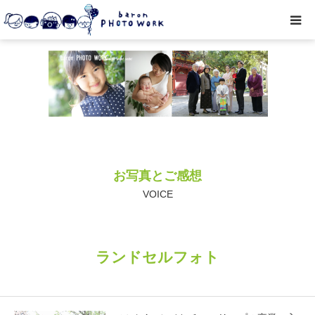
撮影プラン
私たちについて
オプション
お写真とご感想
● お写真とご感想
VOICE
レッスン/撮影会
ランドセルフォト
取材・企業・オーナーさま
ご予約