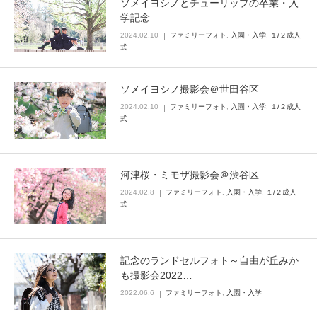
ソメイヨシノとチューリップの卒業・入
学記念
Q&A
2024.02.10
ファミリーフォト
,
入園・入学
,
１/２成人
式
ソメイヨシノ撮影会＠世田谷区
2024.02.10
ファミリーフォト
,
入園・入学
,
１/２成人
式
河津桜・ミモザ撮影会＠渋谷区
2024.02.8
ファミリーフォト
,
入園・入学
,
１/２成人
式
記念のランドセルフォト～自由が丘みか
も撮影会2022…
2022.06.6
ファミリーフォト
,
入園・入学