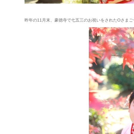
昨年の11月末、豪徳寺で七五三のお祝いをされたOさま