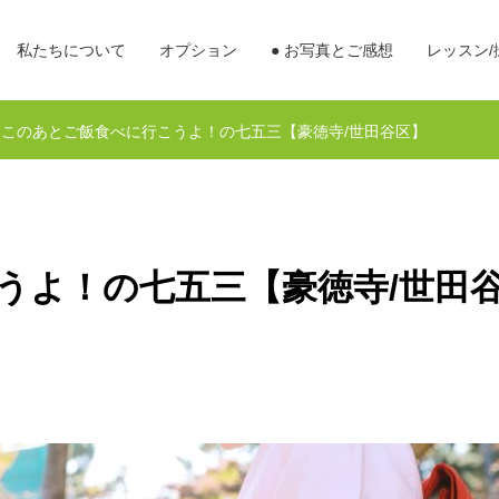
私たちについて
オプション
● お写真とご感想
レッスン/
このあとご飯食べに行こうよ！の七五三【豪徳寺/世田谷区】
うよ！の七五三【豪徳寺/世田