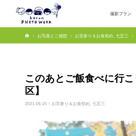
撮影プラン
ホーム
お写真とご感想
お宮参り＆お食初め
七五三
このあとご飯食べに行こ
区】
2021.06.15
お宮参り＆お食初め
,
七五三