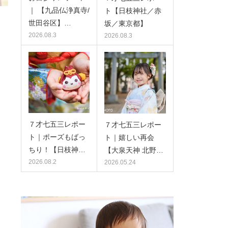
｜ 【九品仏浄真寺/
ト【日枝神社／赤
世田谷区】…
坂／東京都】
2026.08.3
2026.08.3
７才七五三レポー
７才七五三レポー
ト｜ポーズもばっ
ト｜嬉しい再会
ちり！【日枝神…
【大泉天神 北野…
2026.08.2
2026.05.24