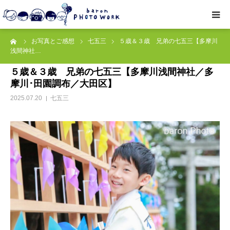
ーム
お写真とご感想
七五三
５歳＆３歳 兄弟の七五三【多摩川
撮影プラン
浅間神社…
５歳＆３歳 兄弟の七五三【多摩川浅間神社／多
私たちについて
摩川･田園調布／大田区】
2025.07.20
七五三
オプション
● お写真とご感想
レッスン/撮影会
取材・企業・オーナーさま
ご予約