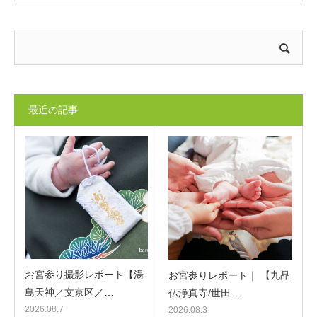
最近の記事
お宮参り撮影レポート【湯
お宮参りレポート｜ 【九品
島天神／文京区／…
仏浄真寺/世田…
2026.08.7
2026.08.3