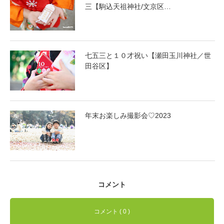
三【駒込天祖神社/文京区…
七五三と１０才祝い【瀬田玉川神社／世
田谷区】
年末お楽しみ撮影会♡2023
コメント
コメント ( 0 )