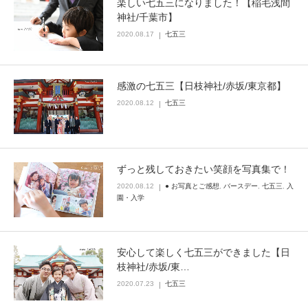
楽しい七五三になりました！【稲毛浅間
神社/千葉市】
Q&A
2020.08.17
七五三
感激の七五三【日枝神社/赤坂/東京都】
2020.08.12
七五三
ずっと残しておきたい笑顔を写真集で！
2020.08.12
● お写真とご感想
,
バースデー
,
七五三
,
入
園・入学
安心して楽しく七五三ができました【日
枝神社/赤坂/東…
2020.07.23
七五三