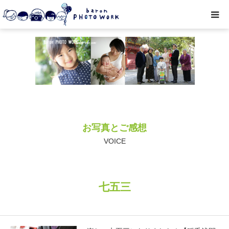
撮影プラン
私たちについて
オプション
お写真とご感想
● お写真とご感想
VOICE
レッスン/撮影会
七五三
取材・企業・オーナーさま
ご予約