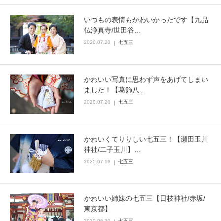
いつもの表情もかわいかったです【九品
仏浄真寺/世田谷…
2020.07.20
七五三
かわいい写真に思わず声をあげてしまい
ました！【葛飾八…
2020.07.20
七五三
かわいくてりりしい七五三！【瀬田玉川
神社/二子玉川】…
2020.07.19
七五三
かわいい姉妹の七五三【日枝神社/赤坂/
東京都】
2020.06.30
七五三