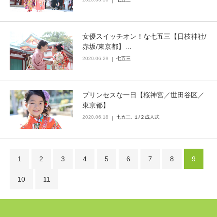
女優スイッチオン！な七五三【日枝神社/
赤坂/東京都】…
2020.06.29
七五三
プリンセスな一日【桜神宮／世田谷区／
東京都】
2020.06.18
七五三
,
１/２成人式
1
2
3
4
5
6
7
8
9
10
11