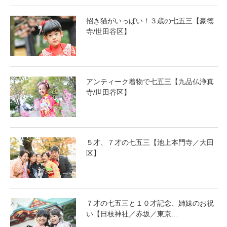
招き猫がいっぱい！３歳の七五三【豪徳
寺/世田谷区】
アンティーク着物で七五三【九品仏浄真
寺/世田谷区】
５才、７才の七五三【池上本門寺／大田
区】
７才の七五三と１０才記念、姉妹のお祝
い【日枝神社／赤坂／東京…