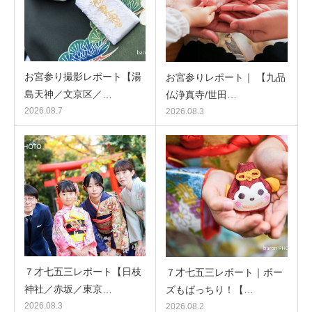
お宮参り撮影レポート【湯
お宮参りレポート｜ 【九品
島天神／文京区／…
仏浄真寺/世田…
2026.08.7
2026.08.3
７才七五三レポート【日枝
７才七五三レポート｜ポー
神社／赤坂／東京…
ズもばっちり！【…
2026.08.3
2026.08.2