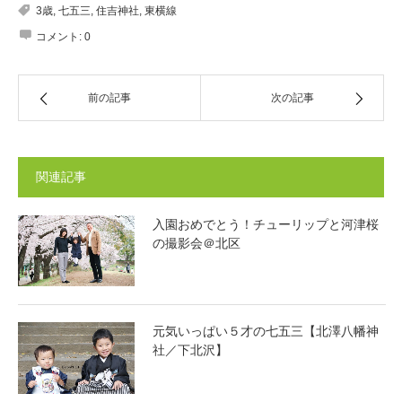
3歳
,
七五三
,
住吉神社
,
東横線
コメント:
0
前の記事
次の記事
関連記事
入園おめでとう！チューリップと河津桜
の撮影会＠北区
元気いっぱい５才の七五三【北澤八幡神
社／下北沢】