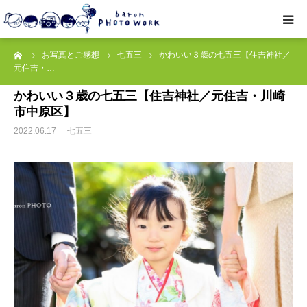
ーム
お写真とご感想
七五三
かわいい３歳の七五三【住吉神社／
撮影プラン
元住吉・…
かわいい３歳の七五三【住吉神社／元住吉・川崎
私たちについて
市中原区】
2022.06.17
七五三
オプション
● お写真とご感想
レッスン/撮影会
取材・企業・オーナーさま
ご予約